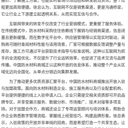
报价、了解施工方案，也能实时查询市场动态和研发前沿资讯，整个过
程更加高效便捷。徐总认为，互联网不仅是销售渠道，更是沟通桥梁，
它让行业上下游建立起透明关系，从而实现互信与合作。
互联网带来的转变不仅改变了行业营销模式，更重塑了服务体验。
在传统模式中，防水材料采购往往依赖线下展销与经销商渠道，信息闭
塞且更新缓慢。而在数字化平台中，供应链管理得以实现实时联动，采
购商可随时查阅材料性能与适用场景，厂家可根据数据反馈调整产量与
库存，施工方可通过平台获取技术指导与标准说明。这种以互联网为抓
手的全流程优化，不仅提升了行业运转效率，也促进了技术交流与品牌
传播。中国防水材料商城正以这种开放的信息体系，推动整个产业从区
域化迈向全国化、从单点分销迈向集群发展。
为了推动更多优质资源汇聚平台，中国防水材料商城推出开放入驻
与加盟政策。面向防水材料制造企业、施工服务商以及行业配套机构，
平台提供便捷的线上入驻申请入口。企业只需提交相关资质即可开启品
牌专区，并享受展示服务、数据分析、市场推广、技术对接等多项支
持。对于加盟合作方，商城还设立了专项运营顾问与培训体系，帮助合
作企业熟悉数字管理流程、掌握线上经营技巧、构建品牌形象。徐总表
示，入驻政策的开放并非单纯的招商，而是希望打造一个共享生态，让