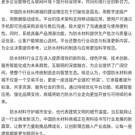
更多企业能够在互联网环境下提升经营效率，共同形成行业创新合力。
中国防水材料商城的建设理念在于打破信息孤岛，用数字连接产
业，用数据驱动成长。平台的技术架构支持移动端应用，使用户可通过
手机即可完成采购咨询与售后沟通，极大提升了沟通速度与使用便利
性。同时，系统具备产品溯源功能，为防水材料提供生产批次与质量认
证信息，让客户能够放心选材。平台还整合行业动态与标准更新内容，
为企业决策提供参考，让防水材料的制造与应用更加科学规范。
防水材料行业正在进入提质增效的新阶段，绿色环保、技术创新、
服务智能化成为未来趋势。互联网的深度融合，为企业提供了广阔空
间，使整个行业从传统制造走向智慧生态。徐总认为，中国防水材料商
城不仅是一个交易平台，更是一座连接产业链的“桥梁”，它承载着提升
标准、共享资源、服务社会的责任。通过持续优化平台功能、拓展智能
应用、强化品牌支持，商城将助力防水行业走向更加开放与可持续的未
来。
防水材料守护城市安全，也代表建筑文明的细节温度。当互联网让
这一行业焕发新活力，中国防水材料商城正在用科技书写行业发展的新
篇章，让数字力量助推品牌成长，让创新理念融入产业血脉，让每一座
建筑都能更加稳固长久。