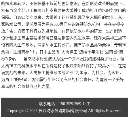
的探索和转型，不仅仅基于超前的创新意识，在新形势改革的前提下，
拥有百余个经典工程项目的支撑才是大禹神工成功打开防水服务大门的
保障。自1993创立以来，大禹神工的业绩出现了令人瞩目的增长，从一
家防水公司，逐渐发展为拥有300家门店的连锁防水机构，并在央视投
放广告，巩固了其行业先进地位。在建筑防水材料的研发、生产制造、
设计和施工等主要技术领域已经达到国内先进水平。现在大禹神工旗下
设有四大生产基地，两家防水工程公司，拥有防水品类50余种，专利20
余项，注册商标5个。其中主品牌“大禹神工”连续十年荣获“湖南省*商
标”称号。
虽然防水行业被认为是一个并不出挑的建材类子行业，但
大禹神工的科技水平却在所有建材子板块中始终保持了较高水平，在充
满挑战的未来，大禹神工将继续围绕企业“为国家、为社会、为客户、
为员工”的宗旨，切实履行企业公民应尽的社会责任，为建设一个美好
和谐的社会贡献自己的力量。
联系电话：15015291569 叶工
Copyright © 2025 长沙防水补漏加固有限公司 All Rights Reserved.