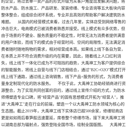
的企业，将过去单一卖产品的形式升级为从客户角度出发解决问题，将
防水产品、防水施工、产品研发、家装修缮、专业咨询等五大板块内容
整体整合，组成综合闭环系统，专业并且高效的帮助客户解决建筑防水
难题。
从国内的经营模式来看，过去几年里，实体店受到网络零售的
冲击巨大，电商模式已被消费者熟悉并接受。线上模式有众多优势，但
由于场景的不健全、服务质量的不稳定性，时常无法为消费者提供满意
的用户体验，而线下的模式由于经营时间、空间的局限性，无法满足消
费者随时随地购物的需求，相对经营成本高。如果线上线下各自为营，
在本质上并不符合消费升级的内在需要，因此，随着线上人口红利消
失，线上线下一体化已成为不可阻挡的趋势，大禹神工为客户提供综合
的智能服务，将线上自营与线下门店相结合，通过“B2C+O2O”模式打开
线上线下通路，通过线上咨询销售，线下产品+服务的形式，为消费者
量身定制现代化的防水服务。
不仅于此，大禹神工协助经销商进行资
源整合，为了实现共同创富的目的，通过线上宣传介绍的方式，为防水
师傅塑造专业口碑，将“经营产品”的固有思想模式开拓为“经营人”，推
进“大禹神工”走在行业的前端，塑造一个以大禹神工防水领域为核心的
生态圈。截止2019年，大禹神工线下实体店已超500余家，修缮轻商店
更是如如雨后春笋般迅速蔓延，席卷整个修缮市场，接下来大禹神工将
以湖南总部为辐射点，强势登陆全国市场，绘制全国版图。
大禹神工