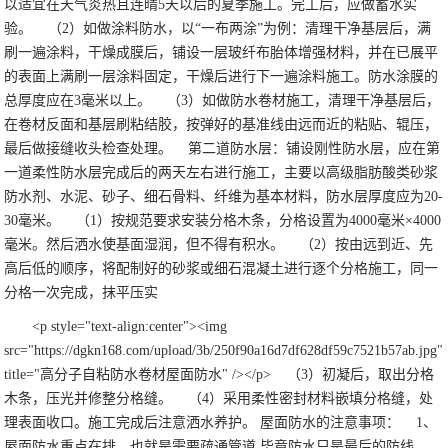
以适宜在天气炎热且连晴5天以后的夏季施工。完工后，应做蓄水实
验。
（2）如做涂料防水，以“一布两涂”为例：清理干净基层后，满
刷一遍涂料，干燥成膜后，铺设一层玻纤布胎体增强材料，并在已展平
的表面上满刷一层涂料固定，干燥后进行下一遍涂料施工。防水涂膜的
总厚度应在3毫米以上。
（3）如做防水卷材施工，清理干净基层后，
在卷材反面和基层刷粘结胶，按弹好的基准线由远而近的粘贴、辊压，
最后做接缝收头检查处理。
第二道防水层：铺设刚性防水层，应在第
一道柔性防水层完成后的两天左右进行施工，主要以高级脂肪酸类砂浆
防水剂、水泥、砂子、细石骨料、纤维为基本材料，防水层厚度应为20-
30毫米。
（1）按规范要求安装分格木条，分格设置为4000毫米×4000
毫米。然后洒水使基面湿润，但不得有积水。
（2）按由远到近、先
高后低的顺序，将配制好的砂浆或细石混凝土进行逐个分格施工，同一
分格一次完成，抹平压实
<p style="text-align:center"><img
src="https://dgkn168.com/upload/3b/250f90a16d7df628df59c7521b57ab.jpg"
title="高分子自粘防水卷材屋面防水" /></p>
（3）初凝后，取出分格
木条，压光并修整分格缝。
（4）采用柔性密封材料嵌填分格缝，处
理表面收口。施工完成后注意洒水养护。 屋面防水的注意事项：
1、
屋面防水重点在排，也就是需要疏通管道,毕竟防水只是最后的防线。