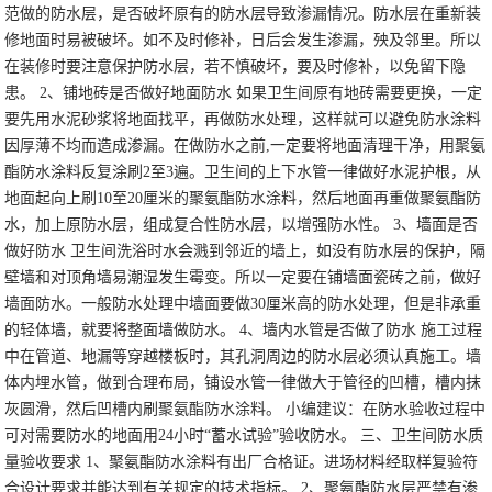
范做的防水层，是否破坏原有的防水层导致渗漏情况。防水层在重新装
修地面时易被破坏。如不及时修补，日后会发生渗漏，殃及邻里。所以
在装修时要注意保护防水层，若不慎破坏，要及时修补，以免留下隐
患。
2、铺地砖是否做好地面防水
如果卫生间原有地砖需要更换，一定
要先用水泥砂浆将地面找平，再做防水处理，这样就可以避免防水涂料
因厚薄不均而造成渗漏。在做防水之前,一定要将地面清理干净，用聚氨
酯防水涂料反复涂刷2至3遍。卫生间的上下水管一律做好水泥护根，从
地面起向上刷10至20厘米的聚氨酯防水涂料，然后地面再重做聚氨酯防
水，加上原防水层，组成复合性防水层，以增强防水性。
3、墙面是否
做好防水
卫生间洗浴时水会溅到邻近的墙上，如没有防水层的保护，隔
壁墙和对顶角墙易潮湿发生霉变。所以一定要在铺墙面瓷砖之前，做好
墙面防水。一般防水处理中墙面要做30厘米高的防水处理，但是非承重
的轻体墙，就要将整面墙做防水。
4、墙内水管是否做了防水
施工过程
中在管道、地漏等穿越楼板时，其孔洞周边的防水层必须认真施工。墙
体内埋水管，做到合理布局，铺设水管一律做大于管径的凹槽，槽内抹
灰圆滑，然后凹槽内刷聚氨酯防水涂料。
小编建议：在防水验收过程中
可对需要防水的地面用24小时“蓄水试验”验收防水。
三、卫生间防水质
量验收要求
1、聚氨酯防水涂料有出厂合格证。进场材料经取样复验符
合设计要求并能达到有关规定的技术指标。
2、聚氨酯防水层严禁有渗