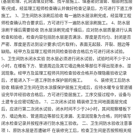
(基层处理、孔洞清理及封堵、找平层施工、填塞密封油膏、细部附加层
等)完成，经监理工程师检查确认并做好检查记录后，方可进行下道工序
施工。
3、卫生间防水涂刷后验收
每一遍防水层涂刷完成，经监理工程
师检查确认符合要求后，方可进行下一遍防水层涂刷施工。
4、防水层
涂刷干燥后需要验收
防水层涂刷完成干燥后，应对防水层质量进行认真
检查和验收，检查内容包括防水层是否满涂、厚度是否均匀、封闭是否
严密、厚度是否达到设计要求(切片取样)，表面无起鼓、开裂、翘边等
缺陷。经甲方及监理工程师共同检查验收合格后方可进行闭水试验。
5、卫生间防水闭水实验
防水层必须进行闭水试验，试验时间不少于24
小时，在楼板下方、管道周边及其它墙边角处等部位不得出现渗水、湿
润现象。经甲方及监理工程师共同检查验收合格并办理隐蔽验收记录
后，才能进入下一道工序防水保护层的施工。
6、装修完工后防水
验收
精装修卫生间在防水涂膜保护层施工完成后，应待水暖专业管道铺
设完毕并经验收合格后，方可进行垫层施工，工序交接过程中，设备与
土建专业应密切配合。
7、二次闭水试验
精装修卫生间地面面层完成
后，应进行第二次闭水试验，闭水时间不少于24小时，其间观察楼板下
方、墙边角处、管道周边等部位无渗漏、无湿润现象为合格，同时填写
闭水检查记录并按程序进行防水施工验收。
二、卫生间防水验收注意事
项
1、原防水层是否遭破坏
在装修完工后，检查卫生间是否按照相关规