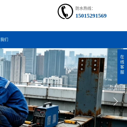
防水热线：
15015291569
系我们
在
线
客
服