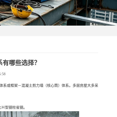
系有哪些选择？
:58
支撑体系或框架－混凝土剪力墙（核心筒）体系。多层房屋大多采
比Ｈ型钢柱省钢。