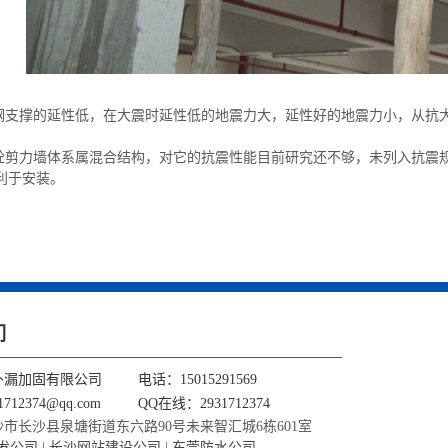
比钢支撑的延性低，在大震时延性低的地震力大，延性好的地震力小，从抗
－砼剪力墙体系属混合结构，对它的抗震性能目前研究还不够，未列入抗震
利于安装。
们
补漏加固有限公司
电话：15015291569
712374@qq.com
QQ在线：2931712374
市长沙县泉塘街道东六路90号未来智汇城6栋601室
开发公司
|
长沙网站建设公司
|
东莞防水公司