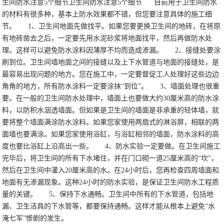
生间防水注意5个细节卫生间防水注意5个细节
目前用于卫生间防水
的材料有很多种，基本上防水效果都不错，但您要注意具体的施工细
节。
1、卫生间地面先做找平。如果您要更换卫生间的地砖，在将原
有地砖凿去之后，一定要先用水泥砂浆将地面找平，然后再做防水处
理。这样可以避免防水涂料因薄厚不均而造成渗漏。
2、接缝处要涂
刷到位。卫生间墙地面之间的接缝以及上下水管道与地面的接缝处，是
最容易出现问题的地方。您在施工中，一定要督促工人处理好这些边边
角角的地方，所有防水涂料一定要涂抹“到位”。
3、墙面处理也很重
要。在一般的卫生间防水处理中，墙面上也要做大约30厘米高的防水涂
料，以防积水洇透墙面。但如果是卫生间的墙面是非承重的轻体墙，就
要将整个墙面满涂防水涂料。如果您家使用两扇式的淋浴屏，相联的两
面墙也要满涂。如果您家使用浴缸，与浴缸相邻的墙面，防水涂料的高
度也要比浴缸上沿高出一些。
4、防水实验一定要做。在卫生间施工
完毕后，将卫生间的所有下水堵住，并在门口砌一道25厘米高的“坎”，
然后在卫生间中灌入20厘米高的水。在24小时后，您再检查四周墙面和
地面有无渗漏现象。这种24小时的防水实验，是保证卫生间防水工程质
量的关键。
5、保持下水通畅。卫生间中所有的下水管道，包括地
漏、卫生洁具的下水管等，都要保持通畅。这样才能从根本上避免“水
淹七军”惨剧的发生。