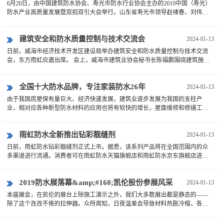
6月20日，由中国建筑防水协会、寿光市防水行业协会主办的2019中国（寿光）
防水产业高质量发展暨双招双引大会举行。山东省寿光市领导赵绪春、刘伟参
加。 2019中国（寿光）防水产业高质量发展暨双招双引大会以“···
建筑安全和防水质量控制与技术交流会
2024-01-13
日前，威海市经济技术开发区建设局举办建筑安全和防水质量控制与技术交流
会，东方雨虹应邀出席。 会上，威海市建筑业协会秘书长陈福鹏围绕建筑施工
现场易发安全事故、如何预防安全事故、如何提高施工现场安全···
全国十大防水品牌，专注家装防水26年
2024-01-13
由于我国房屋保有量巨大、经济快速发展，建筑业逐步发展为我国的支柱产
业，相对应各种新型防水材料的应用也将有较快的增长，屋面维修和修缮工程
也迎来了巨大的市场空间。虽然防水材料的市场需求增长很快，但目前全国约
有二三千家防水材料生产企业，供大于求的···
雨虹防水全新推出钻彩靓缝剂
2024-01-13
日前，雨虹防水钻彩靓缝剂正式上市。据悉，该系列产品将在全国范围内的众
多渠道进行流通。消费者可在雨虹防水天猫旗舰店和雨虹防水京东旗舰店进行
购买，或者通过线下的雨虹防水专卖店进行选购。此外，除了钻彩靓缝剂，根
据雨虹防水公司相关人士透露，在201···
2019防水展落幕&amp;#160;凯伦股份参展风采
2024-01-13
本届展会，在凯伦的展台上除施工演示之外，我们大多数展出都是静态的――
除了这个孜孜不倦的拉伸器。众所周知，日夜温差会导致材料热胀冷缩，各种
接缝会反复变形，对防水材料的使用寿命提出了巨大的考验，而这只拉伸器就