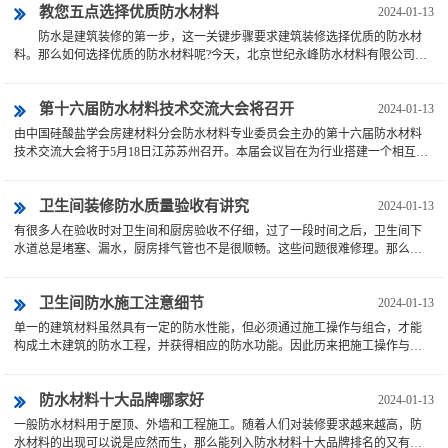
教您五点选择优质防水材料
2024-01-13
防水是建筑装修的第一步，这一关键步骤要求建筑装修选择优质的防水材
料。那么如何选择优质的防水材料呢?今天，北京世纪永峰防水材料有限公司来
帮忙，教您五点选择优质防水材料。 第一，涂料性能应得到充分发挥。北
京世纪永峰特别指出···
第十六届防水材料技术交流大会将召开
2024-01-13
由中国硅酸盐学会房建材料分会防水材料专业委员会主办的第十六届防水材料
技术交流大会将于5月18日江苏苏州召开。本届会议旨在为行业搭建一个相互交
流学习的平台，促进防水行业的健康、绿色发展。 ···
卫生间装修防水质量验收有讲究
2024-01-13
有很多人在验收时对卫生间和厨房验收不仔细，过了一段时间之后，卫生间下
水道总是堵塞、漏水，厨房排气管也不是很顺畅。这些问题很难修理。那么厨
房卫生间应如何验收呢?进门前，需准备《住宅质量保证书》、《住宅使···
卫生间防水施工注意细节
2024-01-13
单一的建筑材料虽然具有一定的防水性能，但必须通过施工操作与组合，才能
构成土木建筑的防水工程，并获得相应的防水功能。因此历来把施工操作与组
合的完美性，视为防水工程成败的关键。 ···
防水材料十大品牌哪家好
2024-01-13
一般防水材料用于屋顶、外墙和工程施工。随着人们对装修要求越来越高，防
水材料的出现可以说是应然而生，那么能列入防水材料十大品牌排名的又有哪